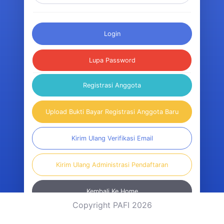
Login
Lupa Password
Registrasi Anggota
Upload Bukti Bayar Registrasi Anggota Baru
Kirim Ulang Verifikasi Email
Kirim Ulang Administrasi Pendaftaran
Kembali Ke Home
Copyright PAFI 2026